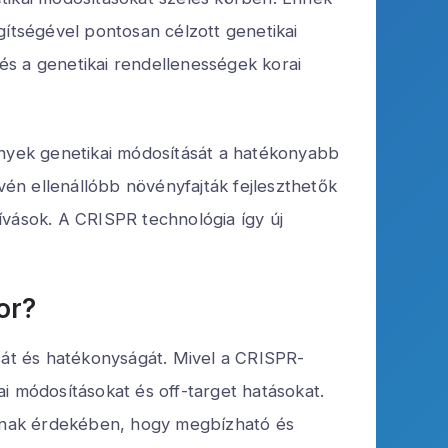
ítségével pontosan célzott genetikai
és a genetikai rendellenességek korai
ények genetikai módosítását a hatékonyabb
 ellenállóbb növényfajták fejleszthetők
ívások. A CRISPR technológia így új
or?
ását és hatékonyságát. Mivel a CRISPR-
i módosításokat és off-target hatásokat.
 annak érdekében, hogy megbízható és