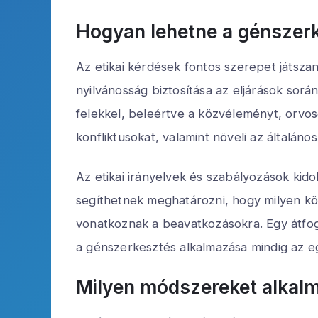
Hogyan lehetne a génszerk
Az etikai kérdések fontos szerepet játsza
nyilvánosság biztosítása az eljárások sor
felekkel, beleértve a közvéleményt, orvoso
konfliktusokat, valamint növeli az általán
Az etikai irányelvek és szabályozások kid
segíthetnek meghatározni, hogy milyen kö
vonatkoznak a beavatkozásokra. Egy átfogó 
a génszerkesztés alkalmazása mindig az e
Milyen módszereket alkal