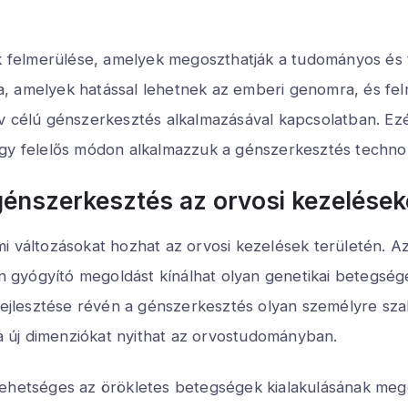
sek felmerülése, amelyek megoszthatják a tudományos és
a, amelyek hatással lehetnek az emberi genomra, és fe
v célú génszerkesztés alkalmazásával kapcsolatban. Ezér
gy felelős módon alkalmazzuk a génszerkesztés technol
génszerkesztés az orvosi kezelések
 változásokat hozhat az orvosi kezelések területén. Az 
san gyógyító megoldást kínálhat olyan genetikai betegs
 fejlesztése révén a génszerkesztés olyan személyre sz
 új dimenziókat nyithat az orvostudományban.
lehetséges az örökletes betegségek kialakulásának me