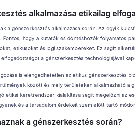
esztés alkalmazása etikailag elfo
nak a génszerkesztés alkalmazása során. Az egyik kulcs
án. Fontos, hogy a kutatók és döntéshozók folyamatos pá
kat, etikusokat és jogi szakembereket. Ez segít elkerüln
os elfogadottságot a génszerkesztés technológiájával kap
olgozása is elengedhetetlen az etikus génszerkesztés bi
rülmények között és mely területeken alkalmazható a gé
etikai keretrendszer kialakítása segít megelőzni az ese
gyének és a társadalom érdekeit szem előtt tartó módon
maznak a génszerkesztés során?