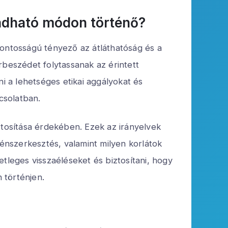
gadható módon történő?
fontosságú tényező az átláthatóság és a
rbeszédet folytassanak az érintett
i a lehetséges etikai aggályokat és
csolatban.
ztosítása érdekében. Ezek az irányelvek
nszerkesztés, valamint milyen korlátok
tleges visszaéléseket és biztosítani, hogy
 történjen.