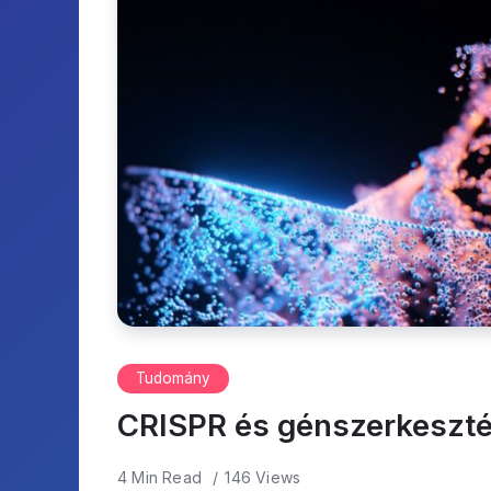
Tudomány
CRISPR és génszerkeszt
4 Min Read
146 Views