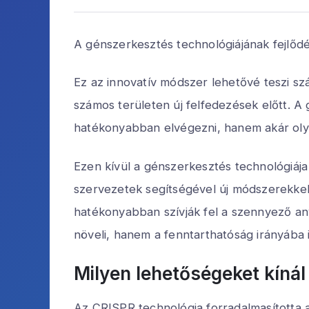
A génszerkesztés technológiájának fejlődé
Ez az innovatív módszer lehetővé teszi sz
számos területen új felfedezések előtt. A
hatékonyabban elvégezni, hanem akár olya
Ezen kívül a génszerkesztés technológiája
szervezetek segítségével új módszerekkel
hatékonyabban szívják fel a szennyező an
növeli, hanem a fenntarthatóság irányába 
Milyen lehetőségeket kínál
Az CRISPR technológia forradalmasította a