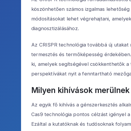
köszönhetően számos izgalmas lehetőség n
módosításokat lehet végrehajtani, amelye
diagnosztizálásához.
Az CRISPR technológia továbbá új utakat n
termesztés és termőképesség érdekében. 
ki, amelyek segítségével csökkenthetők a 
perspektívákat nyit a fenntartható mezőga
Milyen kihívások merülnek
Az egyik fő kihívás a génszerkesztés alka
Cas9 technológia pontos célzást igényel a
Ezáltal a kutatóknak és tudósoknak folya