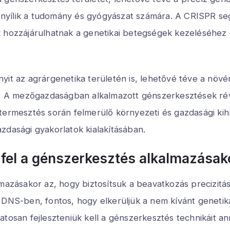
yílik a tudomány és gyógyászat számára. A CRISPR seg
k hozzájárulhatnak a genetikai betegségek kezeléséhez 
yit az agrárgenetika területén is, lehetővé téve a növ
A mezőgazdaságban alkalmazott génszerkesztések révén
termesztés során felmerülő környezeti és gazdasági kih
zdasági gyakorlatok kialakításában.
 fel a génszerkesztés alkalmazásak
lmazásakor az, hogy biztosítsuk a beavatkozás precizit
 DNS-ben, fontos, hogy elkerüljük a nem kívánt genetika
matosan fejleszteniük kell a génszerkesztés technikáit