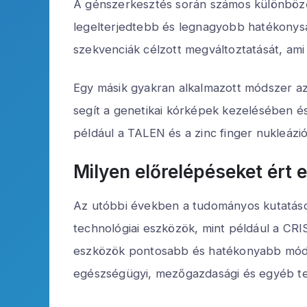
A génszerkesztés során számos különböző
legelterjedtebb és legnagyobb hatékonysá
szekvenciák célzott megváltoztatását, ami
Egy másik gyakran alkalmazott módszer az 
segít a genetikai kórképek kezelésében é
például a TALEN és a zinc finger nukleázi
Milyen előrelépéseket ért 
Az utóbbi években a tudományos kutatások
technológiai eszközök, mint például a CR
eszközök pontosabb és hatékonyabb módon 
egészségügyi, mezőgazdasági és egyéb te