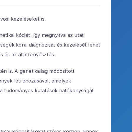
osi kezeléseket is.
tikai kódját, így megnyitva az utat
ségek korai diagnózisát és kezelését lehet
 és az állattenyésztés.
n is. A genetikailag módosított
ények létrehozásával, amelyek
k a tudományos kutatások hatékonyságát
tikai módosításokat széles körben. Ennek