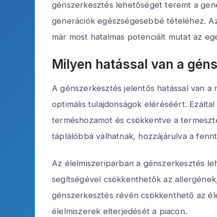
génszerkesztés lehetőséget teremt a genet
generációk egészségesebbé tételéhez. Az 
már most hatalmas potenciált mutat az eg
Milyen hatással van a gén
A génszerkesztés jelentős hatással van a
optimális tulajdonságok eléréséért. Ezált
terméshozamot és csökkentve a termeszt
táplálóbbá válhatnak, hozzájárulva a fen
Az élelmiszeriparban a génszerkesztés leh
segítségével csökkenthetők az allergének, 
génszerkesztés révén csökkenthető az él
élelmiszerek elterjedését a piacon.