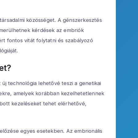
 társadalmi közösséget. A génszerkesztés
lmerülhetnek kérdések az embriók
t fontos vitát folytatni és szabályozó
ógiáját.
et?
új technológia lehetővé teszi a genetikai
égekre, amelyek korábban kezelhetetlennek
abott kezeléseket tehet elérhetővé,
gelőzése egyes esetekben. Az embrionális