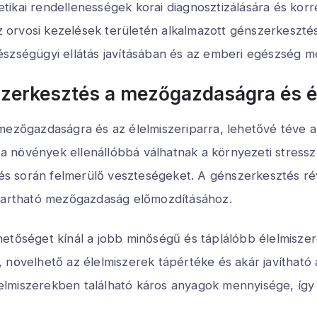
ikai rendellenességek korai diagnosztizálására és korrek
orvosi kezelések területén alkalmazott génszerkesztés
észségügyi ellátás javításában és az emberi egészség 
szerkesztés a mezőgazdaságra és é
 mezőgazdaságra és az élelmiszeriparra, lehetővé téve 
al a növények ellenállóbbá válhatnak a környezeti stres
és során felmerülő veszteségeket. A génszerkesztés 
ntartható mezőgazdaság előmozdításához.
etőséget kínál a jobb minőségű és táplálóbb élelmiszer
növelhető az élelmiszerek tápértéke és akár javítható az
elmiszerekben található káros anyagok mennyisége, íg