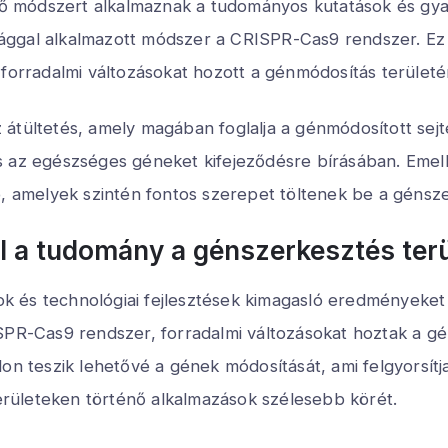
 módszert alkalmaznak a tudományos kutatások és gyako
ggal alkalmazott módszer a CRISPR-Cas9 rendszer. Ez 
 forradalmi változásokat hozott a génmódosítás területé
átültetés, amely magában foglalja a génmódosított sejt
s az egészséges géneket kifejeződésre bírásában. Emell
ó, amelyek szintén fontos szerepet töltenek be a génsz
el a tudomány a génszerkesztés ter
 és technológiai fejlesztések kimagasló eredményeket é
ISPR-Cas9 rendszer, forradalmi változásokat hoztak a 
teszik lehetővé a gének módosítását, ami felgyorsítja 
rületeken történő alkalmazások szélesebb körét.