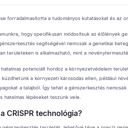
se forradalmasította a tudományos kutatásokat és az orv
ámunkra, hogy specifikusan módosítsuk az élőlények gene
 génszerkesztés segítségével nemcsak a genetikai beteg
n területeken is alkalmazható, mint a növénytermesztés
 hatalmas potenciált hordoz a környezetvédelem területé
 küzdhetünk a környezeti károsodás ellen, például növ
yagokat a talajból. Így tehát a génszerkesztés nemcsa
is hatalmas lépéseket teszünk vele.
 a CRISPR technológia?
 génszerkesztés területét, lehetővé téve a precíz gene