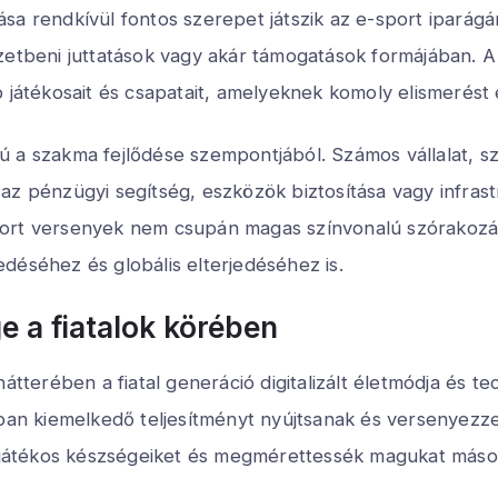
ása rendkívül fontos szerepet játszik az e-sport ipará
szetbeni juttatások vagy akár támogatások formájában. 
 játékosait és csapatait, amelyeknek komoly elismerést 
ú a szakma fejlődése szempontjából. Számos vállalat, 
az pénzügyi segítség, eszközök biztosítása vagy infrast
port versenyek nem csupán magas színvonalú szórakozá
déséhez és globális elterjedéséhez is.
 a fiatalok körében
ében a fiatal generáció digitalizált életmódja és techno
ágban kiemelkedő teljesítményt nyújtsanak és versenyez
k játékos készségeiket és megmérettessék magukat másokk