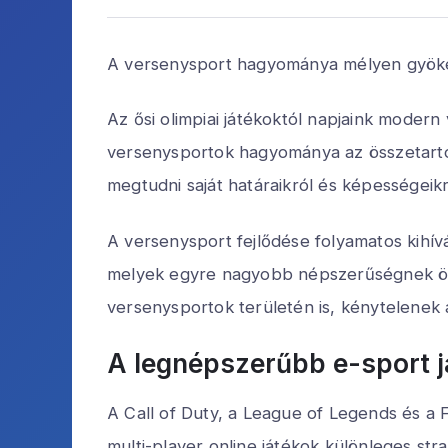
A versenysport hagyománya mélyen gyökere
Az ősi olimpiai játékoktól napjaink moder
versenysportok hagyománya az összetartozá
megtudni saját határaikról és képességeikr
A versenysport fejlődése folyamatos kihív
melyek egyre nagyobb népszerűségnek örve
versenysportok területén is, kénytelenek
A legnépszerűbb e-sport j
A Call of Duty, a League of Legends és a
multi-player online játékok különleges str