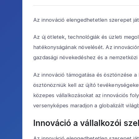
Az innováció elengedhetetlen szerepet já
Az új ötletek, technológiák és üzleti mego
hatékonyságának növelését. Az innováció
gazdasági növekedéshez és a nemzetközi
Az innováció támogatása és ösztönzése a 
ösztönözniük kell az újító tevékenységeket
közepes vállalkozásokat az innovációs fol
versenyképes maradjon a globalizált világ
Innováció a vállalkozói sz
Az innováció elengedhetetlen szerepet já