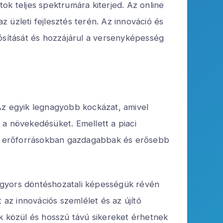
ok teljes spektrumára kiterjed. Az online
 üzleti fejlesztés terén. Az innováció és
alósítását és hozzájárul a versenyképesség
Az egyik legnagyobb kockázat, amivel
 a növekedésüket. Emellett a piaci
kik erőforrásokban gazdagabbak és erősebb
 gyors döntéshozatali képességük révén
az innovációs szemlélet és az újító
ik közül és hosszú távú sikereket érhetnek