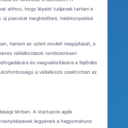
ikat ahhoz, hogy lépést tudjanak tartani a
ek új piacokat meghódítani, hatékonyabbá
an, hanem az üzleti modell megújítását, a
sikeres vállalkozások rendszeresen
 befogadására és megvalósítására a fejlődés
lcsfontosságú a vállalkozói szektorban az
sági térben. A startupok agilis
 versenyképesek legyenek a hagyományos