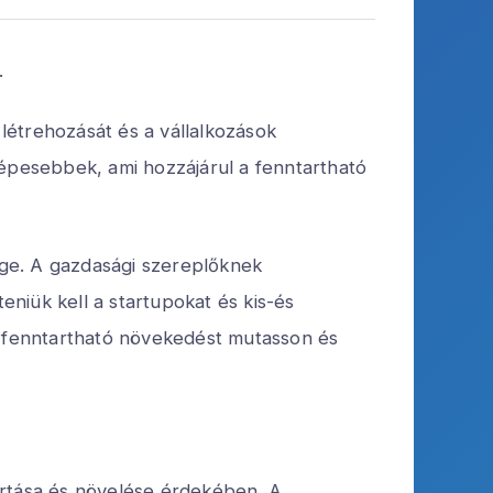
.
 létrehozását és a vállalkozások
pesebbek, ami hozzájárul a fenntartható
ége. A gazdasági szereplőknek
eniük kell a startupokat és kis-és
ág fenntartható növekedést mutasson és
artása és növelése érdekében. A