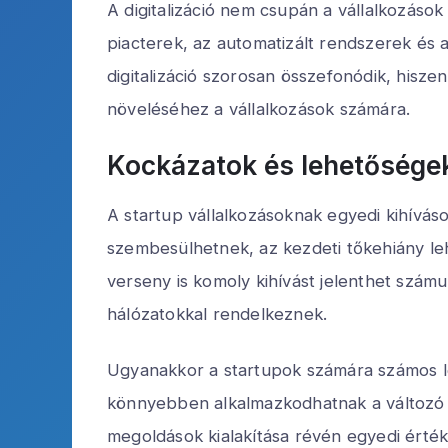
A digitalizáció nem csupán a vállalkozáso
piacterek, az automatizált rendszerek és 
digitalizáció szorosan összefonódik, hisze
növeléséhez a vállalkozások számára.
Kockázatok és lehetősége
A startup vállalkozásoknak egyedi kihívás
szembesülhetnek, az kezdeti tőkehiány leh
verseny is komoly kihívást jelenthet szá
hálózatokkal rendelkeznek.
Ugyanakkor a startupok számára számos le
könnyebben alkalmazkodhatnak a változó pi
megoldások kialakítása révén egyedi érték