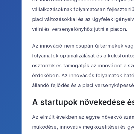
vállalkozásoknak folyamatosan fejleszteniük
piaci változásokkal és az ügyfelek igénye
válni és versenyelőnyhöz jutni a piacon.
Az innováció nem csupán új termékek vagy 
folyamatok optimalizálását és a kulcsfonto
ösztönzik és támogatják az innovációt a sz
érdekében. Az innovációs folyamatok haték
állandó fejlődés és a piaci versenyképess
A startupok növekedése é
Az elmúlt években az egyre növekvő számú 
működése, innovatív megközelítései és g