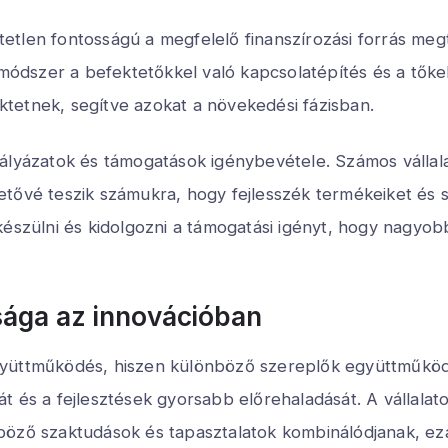
tlen fontosságú a megfelelő finanszírozási forrás megt
ódszer a befektetőkkel való kapcsolatépítés és a tők
fektetnek, segítve azokat a növekedési fázisban.
ályázatok és támogatások igénybevétele. Számos vállala
tővé teszik számukra, hogy fejlesszék termékeiket és szo
készülni és kidolgozni a támogatási igényt, hogy nagyob
ága az innovációban
gyüttműködés, hiszen különböző szereplők együttműködé
t és a fejlesztések gyorsabb előrehaladását. A vállalat
öző szaktudások és tapasztalatok kombinálódjanak, ezál