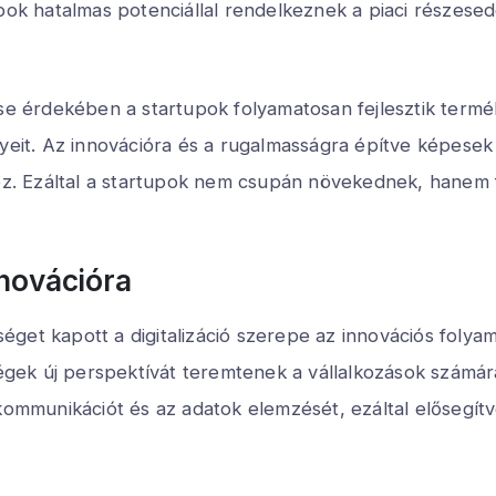
upok hatalmas potenciállal rendelkeznek a piaci részese
érdekében a startupok folyamatosan fejlesztik terméke
nyeit. Az innovációra és a rugalmasságra építve képesek
ihoz. Ezáltal a startupok nem csupán növekednek, hanem
nnovációra
get kapott a digitalizáció szerepe az innovációs folyam
ségek új perspektívát teremtenek a vállalkozások számára.
munikációt és az adatok elemzését, ezáltal elősegítve