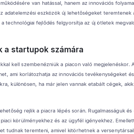
k működésére van hatással, hanem az innovációs folyamat
az adatelemzési eszközök új lehetőségeket teremtenek az
n a technológiai fejlődés felgyorsítja az új ötletek megv
k a startupok számára
okkal kell szembenézniük a piacon való megjelenéskor. 
et, ami korlátozhatja az innovációs tevékenységeket és
mukra, különösen, ha már jelen vannak etabált cégek, a
hetőség rejlik a piacra lépés során. Rugalmasságuk és
aci körülményekhez és az ügyfél igényekhez. Emellett 
et tudnak teremteni, amivel kitörhetnek a versenytársa