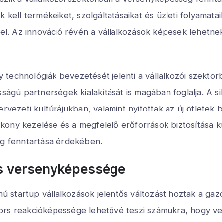
 kell termékeiket, szolgáltatásaikat és üzleti folyamata
ivel. Az innováció révén a vállalkozások képesek lehetn
technológiák bevezetését jelenti a vállalkozói szektorb
sságú partnerségek kialakítását is magában foglalja. A 
ervezeti kultúrájukban, valamint nyitottak az új ötletek
ony kezelése és a megfelelő erőforrások biztosítása ku
ég fenntartása érdekében.
s versenyképessége
startup vállalkozások jelentős változást hoztak a gazda
yors reakcióképessége lehetővé teszi számukra, hogy