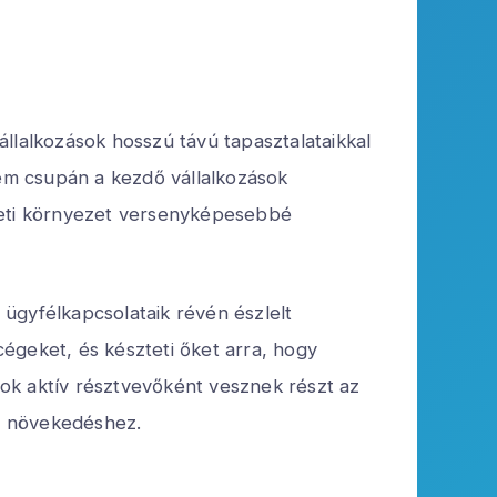
llalkozások hosszú távú tapasztalataikkal
nem csupán a kezdő vállalkozások
zleti környezet versenyképesebbé
ügyfélkapcsolataik révén észlelt
cégeket, és készteti őket arra, hogy
ások aktív résztvevőként vesznek részt az
li növekedéshez.