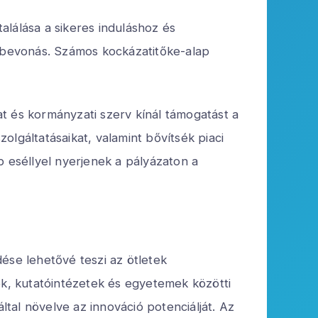
alálása a sikeres induláshoz és
ebevonás. Számos kockázatitőke-alap
t és kormányzati szerv kínál támogatást a
lgáltatásaikat, valamint bővítsék piaci
b eséllyel nyerjenek a pályázaton a
se lehetővé teszi az ötletek
ok, kutatóintézetek és egyetemek közötti
tal növelve az innováció potenciálját. Az