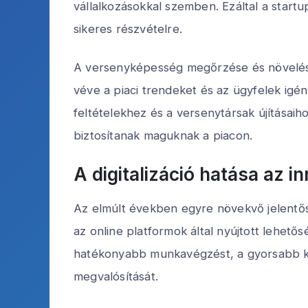
vállalkozásokkal szemben. Ezáltal a start
sikeres részvételre.
A versenyképesség megőrzése és növelése 
véve a piaci trendeket és az ügyfelek igé
feltételekhez és a versenytársak újítása
biztosítanak maguknak a piacon.
A digitalizáció hatása az i
Az elmúlt években egyre növekvő jelentősé
az online platformok által nyújtott lehető
hatékonyabb munkavégzést, a gyorsabb kom
megvalósítását.