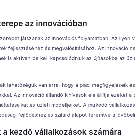
zerepe az innovációban
erepet játszanak az innovációs folyamatban. Az ilyen vá
letek fejlesztéséhez és megvalósításához. Az innováció 
k is aktívan be kell kapcsolódniuk az újításokba az ü
 lehetőségük van arra, hogy a piaci megfigyeléseik és 
kal. Az innováció állandó kihívások elé állítja ezeket a 
áltatásaikat és üzleti modelljeiket. A működő vállalkoz
zdasági fejlődéshez és szilárd alapot teremtve a jövőbe
k a kezdő vállalkozások számára