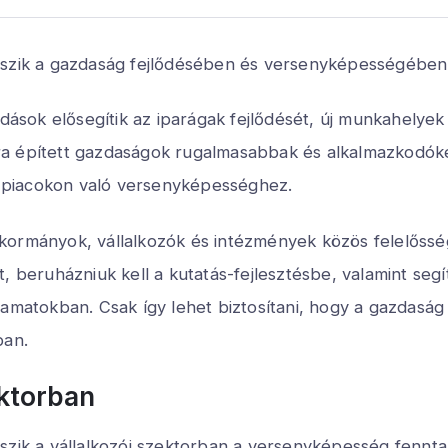
tszik a gazdaság fejlődésében és versenyképességében
ldások elősegítik az iparágak fejlődését, új munkahelyek
ra épített gazdaságok rugalmasabbak és alkalmazkodóké
 piacokon való versenyképességhez.
kormányok, vállalkozók és intézmények közös felelőss
, beruházniuk kell a kutatás-fejlesztésbe, valamint segít
yamatokban. Csak így lehet biztosítani, hogy a gazdas
ban.
ektorban
tszik a vállalkozói szektorban a versenyképesség fennt