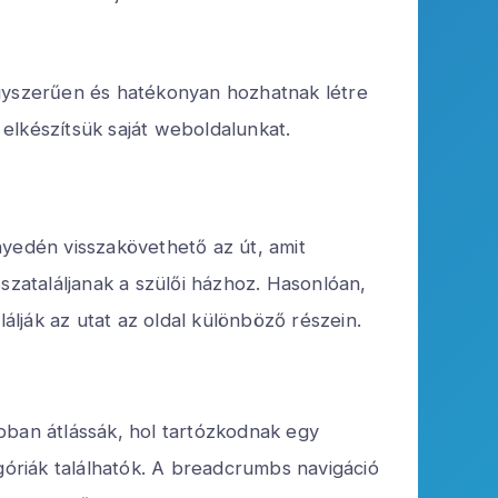
egyszerűen és hatékonyan hozhatnak létre
elkészítsük saját weboldalunkat.
nyedén visszakövethető az út, amit
szataláljanak a szülői házhoz. Hasonlóan,
lják az utat az oldal különböző részein.
bban átlássák, hol tartózkodnak egy
óriák találhatók. A breadcrumbs navigáció