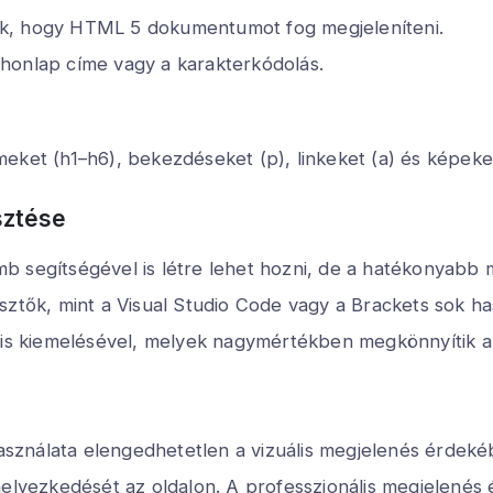
, hogy HTML 5 dokumentumot fog megjeleníteni.
a honlap címe vagy a karakterkódolás.
meket (h1–h6), bekezdéseket (p), linkeket (a) és képek
sztése
mb segítségével is létre lehet hozni, de a hatékony
sztők, mint a Visual Studio Code vagy a Brackets sok h
axis kiemelésével, melyek nagymértékben megkönnyítik a
ználata elengedhetetlen a vizuális megjelenés érdekéb
helyezkedését az oldalon. A professzionális megjelenés