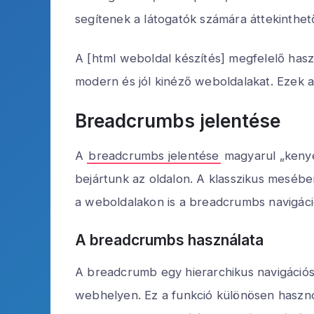
segítenek a látogatók számára áttekinthető
A [html weboldal készítés] megfelelő has
modern és jól kinéző weboldalakat. Ezek a
Breadcrumbs jelentése
A
breadcrumbs jelentése
magyarul „kenyér
bejártunk az oldalon. A klasszikus mesében
a weboldalakon is a breadcrumbs navigáció
A breadcrumbs használata
A breadcrumb egy hierarchikus navigációs 
webhelyen. Ez a funkció különösen haszno