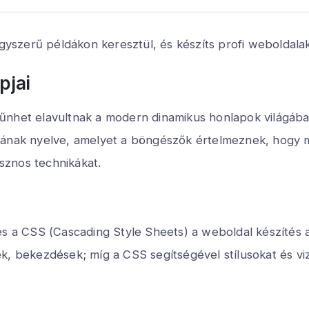
szerű példákon keresztül, és készíts profi weboldalak
pjai
űnhet elavultnak a modern dinamikus honlapok világáb
sának nyelve, amelyet a böngészők értelmeznek, hogy m
sznos technikákat.
a CSS (Cascading Style Sheets) a weboldal készítés a
k, bekezdések; míg a CSS segítségével stílusokat és vi