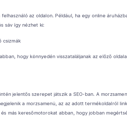
a felhasználó az oldalon. Például, ha egy online áruhá
s sáv így nézhet ki:
ő csizmák
t abban, hogy könnyedén visszataláljanak az előző oldalak
intén jelentős szerepet játszik a SEO-ban. A morzsamen
egjelenik a morzsamenü, az az adott termékoldalról lin
le-t és más keresőmotorokat abban, hogy jobban megért