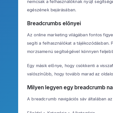
nemcsak a felhasználóknak nyújt segítsége
egészének bejárásában.
Breadcrumbs előnyei
Az online marketing világában fontos figy
segíti a felhasználókat a tájékozódásban. 
morzsamenü segítségével könnyen feljebb l
Egy másik előnye, hogy csökkenti a visszaf
valószínűbb, hogy tovább marad az oldalo
Milyen legyen egy breadcrumb na
A breadcrumb navigációs sáv általában az o
Főoldal > Kategória > Alkategória