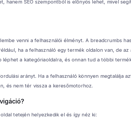
t, hanem SEO szempontból is előnyös lehet, mivel segí
elembe venni a felhasználói élményt. A breadcrumbs haszn
Például, ha a felhasználó egy termék oldalon van, de az
éphet a kategóriaoldalra, és onnan tud a többi termék 
ordulási arányt. Ha a felhasználó könnyen megtalálja azt
n, és nem tér vissza a keresőmotorhoz.
vigáció?
ldal tetején helyezkedik el és így néz ki: