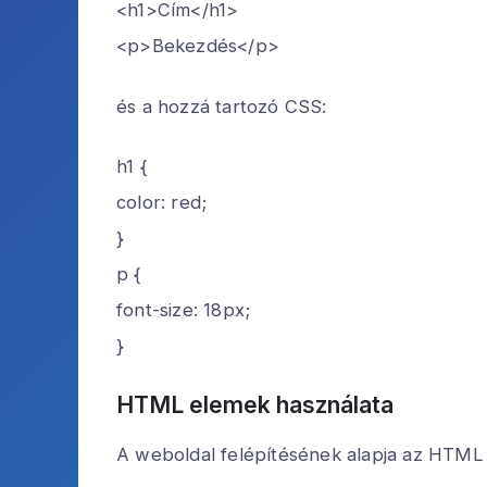
<h1>Cím</h1>
<p>Bekezdés</p>
és a hozzá tartozó CSS:
h1 {
color: red;
}
p {
font-size: 18px;
}
HTML elemek használata
A weboldal felépítésének alapja az HTML 