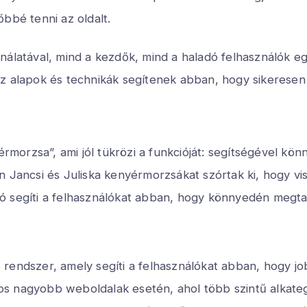
bbé tenni az oldalt.
ználatával, mind a kezdők, mind a haladó felhasználók 
z alapok és technikák segítenek abban, hogy sikeresen 
morzsa”, ami jól tükrözi a funkcióját: segítségével kön
 Jancsi és Juliska kenyérmorzsákat szórtak ki, hogy vis
 segíti a felhasználókat abban, hogy könnyedén megtalá
rendszer, amely segíti a felhasználókat abban, hogy jo
s nagyobb weboldalak esetén, ahol több szintű alkateg