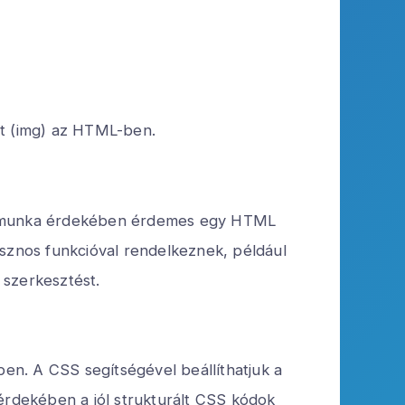
et (img) az HTML-ben.
abb munka érdekében érdemes egy HTML
asznos funkcióval rendelkeznek, például
 szerkesztést.
en. A CSS segítségével beállíthatjuk a
 érdekében a jól strukturált CSS kódok