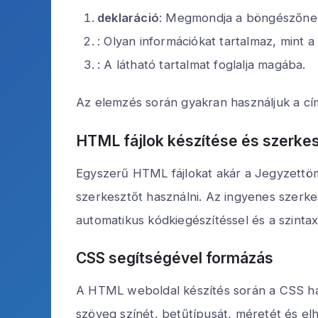
deklaráció
: Megmondja a böngészőnek
: Olyan információkat tartalmaz, mint 
: A látható tartalmat foglalja magába.
Az elemzés során gyakran használjuk a cí
HTML fájlok készítése és szerke
Egyszerű HTML fájlokat akár a Jegyzettö
szerkesztőt használni. Az ingyenes szerke
automatikus kódkiegészítéssel és a szint
CSS segítségével formázás
A HTML weboldal készítés során a CSS has
szöveg színét, betűtípusát, méretét és el