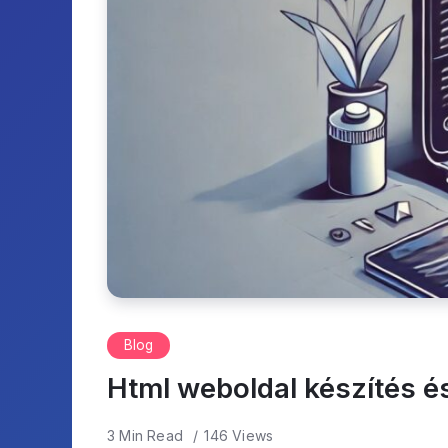
Blog
Html weboldal készítés é
3 Min Read
146 Views