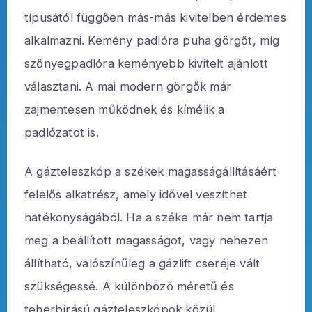
típusától függően más-más kivitelben érdemes
alkalmazni. Kemény padlóra puha görgőt, míg
szőnyegpadlóra keményebb kivitelt ajánlott
választani. A mai modern görgők már
zajmentesen működnek és kímélik a
padlózatot is.
A gázteleszkóp a székek magasságállításáért
felelős alkatrész, amely idővel veszíthet
hatékonyságából. Ha a széke már nem tartja
meg a beállított magasságot, vagy nehezen
állítható, valószínűleg a gázlift cseréje vált
szükségessé. A különböző méretű és
teherbírású gázteleszkópok közül